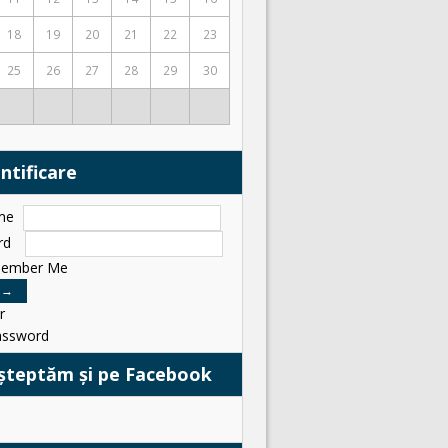
18
19
20
21
22
23
25
26
27
28
29
30
ntificare
me
rd
ember Me
r
assword
șteptăm și pe Facebook