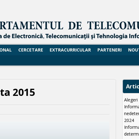
SONAL
CERCETARE
EXTRACURRICULAR
PARTENERI
NOU
Arti
nta 2015
Aleger
Informa
nedeter
2024
Informa
determi