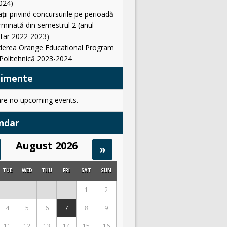
024)
ții privind concursurile pe perioadă
minată din semestrul 2 (anul
itar 2022-2023)
derea Orange Educational Program
Politehnică 2023-2024
nimente
are no upcoming events.
ndar
August 2026
»
TUE
WED
THU
FRI
SAT
SUN
1
2
4
5
6
7
8
9
11
12
13
14
15
16