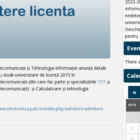
2023-2
Informa
nedeter
univers
Deschi
pentru 
Eve
There 
elecomunicații și Tehnologia Informației anunță detalii
 studii universitare de licenţă 2015 în
Cale
elecomunicaţii (din care fac parte și specializările
TST
și
ecomunicații) și Calculatoare şi tehnologia
«
MON
www.electronica.pub.ro/index.php/admitere/admitere-
3
10