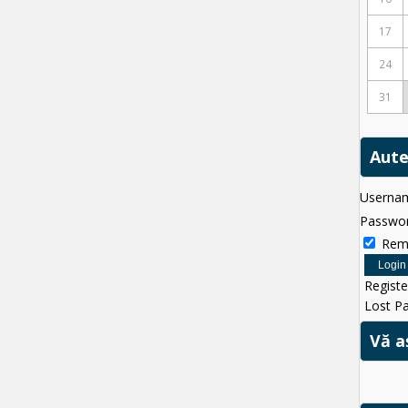
17
24
31
Aute
Userna
Passwo
Rem
Registe
Lost P
Vă a