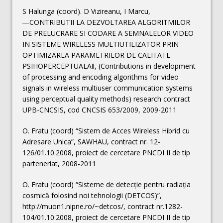
S Halunga (coord). D Vizireanu, I Marcu,
―CONTRIBUTII LA DEZVOLTAREA ALGORITMILOR
DE PRELUCRARE SI CODARE A SEMNALELOR VIDEO
IN SISTEME WIRELESS MULTIUTILIZATOR PRIN
OPTIMIZAREA PARAMETRILOR DE CALITATE
PSIHOPERCEPTUALA‖, (Contributions in development
of processing and encoding algorithms for video
signals in wireless multiuser communication systems
using perceptual quality methods) research contract
UPB-CNCSIS, cod CNCSIS 653/2009, 2009-2011
O. Fratu (coord) “Sistem de Acces Wireless Hibrid cu
Adresare Unica”, SAWHAU, contract nr. 12-
126/01.10.2008, proiect de cercetare PNCDI II de tip
parteneriat, 2008-2011
O. Fratu (coord) “Sisteme de detecţie pentru radiaţia
cosmică folosind noi tehnologii (DETCOS)”,
http://muon1.nipne.ro/~detcos/, contract nr.1282-
104/01.10.2008, proiect de cercetare PNCDI II de tip