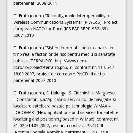
parteneriat, 2008-2011
O. Fratu (coord) “Reconfigurable Interoperability of
Wireless Communications Systems” (RIWCoS), Proiect
european NATO for Pace (ICS.EAP.SFPP-982469),
2007-2010
O. Fratu (coord) “Sistem informatic pentru analiza in
timp real a factorilor de risc pentru mediu si sanatate
publica” (TERRA-RO), http://www.nem-
pt.ro/ro/proiect/terra-ro.php, )”, contract nr. 11-054 /
18.09.2007, proiect de cercetare PNCDI II de tip
parteneriat 2007-2010
O. Fratu (coord), S. Halunga, S. Ciochină, I. Marghescu,
I. Constantin, ş.a.“Aplicatii si servicii noi de navigatie si
localizare satelitara bazate pe tehnologia WiMAX –
LOCOMAX” (New applications and services for satellite
localizing and positioning based in WiMax), contract nr.
81-026/14.09.2007, research contract PNCDI II
(Agenţia Spaţială Română, participanţi: UPB, Beia