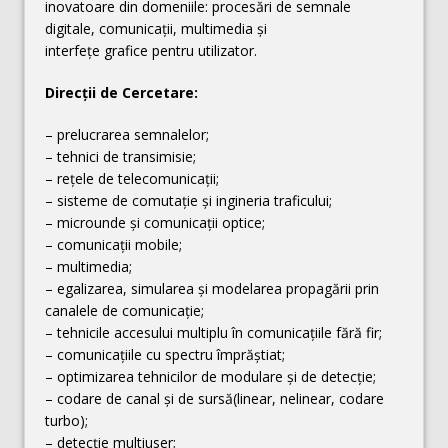
inovatoare din domeniile: procesări de semnale
digitale, comunicații, multimedia și
interfețe grafice pentru utilizator.
Direcții de Cercetare:
– prelucrarea semnalelor;
– tehnici de transimisie;
– rețele de telecomunicații;
– sisteme de comutație și ingineria traficului;
– microunde și comunicații optice;
– comunicații mobile;
– multimedia;
– egalizarea, simularea și modelarea propagării prin
canalele de comunicație;
– tehnicile accesului multiplu în comunicațiile fără fir;
– comunicațiile cu spectru împrăștiat;
– optimizarea tehnicilor de modulare și de detecție;
– codare de canal și de sursă(linear, nelinear, codare
turbo);
– detecție multiuser;