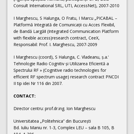
Consult International SRL, UTI, AccessNet), 2007-2010
I Marghescu, S Halunga, O Fratu, I Marcu „PICABAL –
Platformă Integrată de Comunicaţii cu Acces Flexibil,
de Bandă Largă‖ (Integrated Communication Platform
with flexible access)research contract, CeeX,
Responsabil: Prof. I. Marghescu, 2007-2009
I Marghescu (coord), S Halunga, C. Vladeanu, ş.a.‘
Tehnologie Radio Cognitiv şi Utilizarea Eficientă a
Spectrului RF » (Cognitive radio technologies for
efficient RF spectrum usage) research contract PNCDI
II tip idei Nr 116 din 2007.
CONTACT:
Director centru: prof.dr.ing. Ion Marghescu
Universitatea „Politehnica” din București
Bd. Iuliu Maniu nr. 1-3, Complex LEU – sala B 105, B