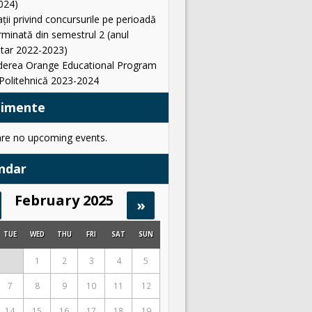
024)
ții privind concursurile pe perioadă
minată din semestrul 2 (anul
itar 2022-2023)
derea Orange Educational Program
Politehnică 2023-2024
nimente
are no upcoming events.
ndar
February 2025
»
TUE
WED
THU
FRI
SAT
SUN
1
2
3
4
5
7
8
9
10
11
12
14
15
16
17
18
19