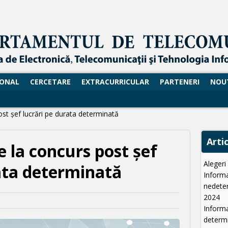
SONAL
CERCETARE
EXTRACURRICULAR
PARTENERI
NOU
st șef lucrări pe durata determinată
Arti
 la concurs post șef
Aleger
ata determinată
Informa
nedeter
2024
Informa
determi