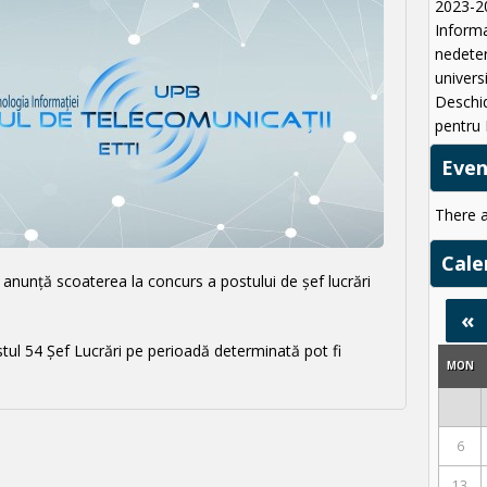
2023-2
Informa
nedeter
univers
Deschi
pentru 
Eve
There 
Cale
nunță scoaterea la concurs a postului de șef lucrări
«
ostul 54 Șef Lucrări pe perioadă determinată pot fi
MON
6
13