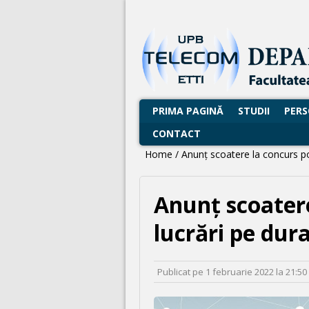
PRIMA PAGINĂ
STUDII
PER
CONTACT
Home
/
Anunț scoatere la concurs po
Anunț scoatere
lucrări pe dur
Publicat pe
1 februarie 2022
la
21:50