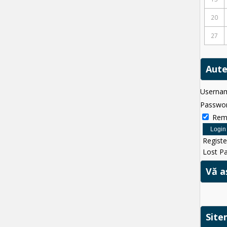
20
27
Aute
Userna
Passwo
Rem
Registe
Lost P
Vă a
Sit