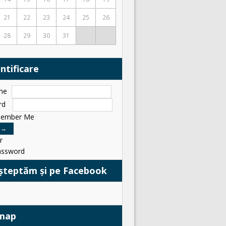
21
22
23
24
25
26
28
29
30
31
ntificare
me
rd
ember Me
r
assword
șteptăm și pe Facebook
emap