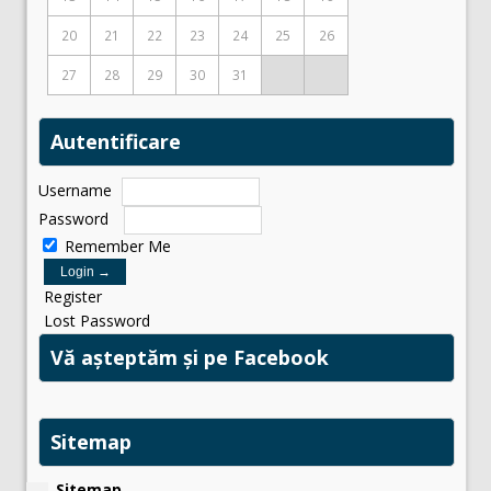
20
21
22
23
24
25
26
27
28
29
30
31
Autentificare
Username
Password
Remember Me
Register
Lost Password
Vă așteptăm și pe Facebook
Sitemap
Sitemap