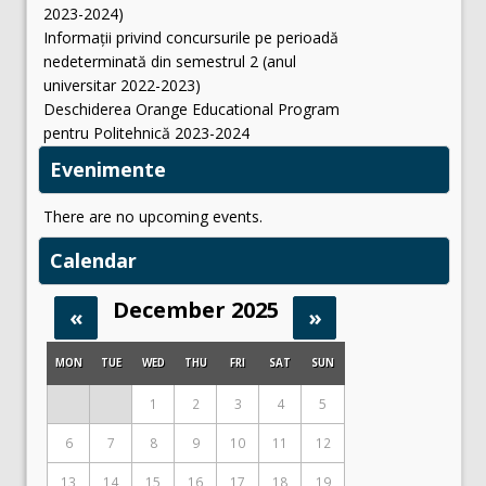
2023-2024)
Informații privind concursurile pe perioadă
nedeterminată din semestrul 2 (anul
universitar 2022-2023)
Deschiderea Orange Educational Program
pentru Politehnică 2023-2024
Evenimente
There are no upcoming events.
Calendar
December 2025
«
»
MON
TUE
WED
THU
FRI
SAT
SUN
1
2
3
4
5
6
7
8
9
10
11
12
13
14
15
16
17
18
19