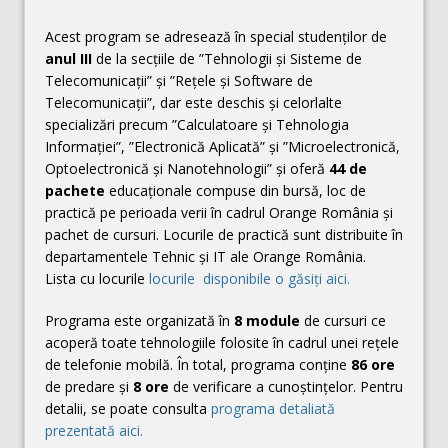
Acest program se adresează în special studenților de
anul III
de la secțiile de ”Tehnologii și Sisteme de
Telecomunicații” și ”Rețele și Software de
Telecomunicații”, dar este deschis și celorlalte
specializări precum ”Calculatoare și Tehnologia
Informației”, ”Electronică Aplicată” și ”Microelectronică,
Optoelectronică și Nanotehnologii” și oferă
44 de
pachete
educaționale compuse din bursă, loc de
practică pe perioada verii în cadrul Orange România și
pachet de cursuri. Locurile de practică sunt distribuite în
departamentele Tehnic și IT ale Orange România.
Lista cu locurile
locurile disponibile o găsiți aici.
Programa este organizată în
8 module
de cursuri ce
acoperă toate tehnologiile folosite în cadrul unei rețele
de telefonie mobilă. În total, programa conține
86 ore
de predare și
8 ore
de verificare a cunoștințelor. Pentru
detalii, se poate consulta
programa detaliată
prezentată aici.