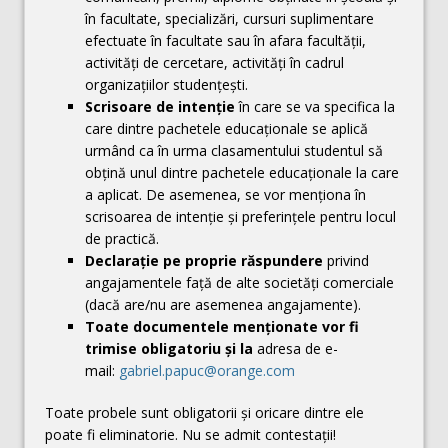
în facultate, specializări, cursuri suplimentare
efectuate în facultate sau în afara facultăţii,
activităţi de cercetare, activităţi în cadrul
organizaţiilor studenţeşti.
Scrisoare de intenţie
în care se va specifica la
care dintre pachetele educaţionale se aplică
urmând ca în urma clasamentului studentul să
obţină unul dintre pachetele educaţionale la care
a aplicat. De asemenea, se vor menţiona în
scrisoarea de intenţie şi preferinţele pentru locul
de practică.
Declaraţie pe proprie răspundere
privind
angajamentele faţă de alte societăţi comerciale
(dacă are/nu are asemenea angajamente).
Toate documentele menționate vor fi
trimise obligatoriu şi la
adresa de e-
mail:
gabriel.papuc@orange.com
Toate probele sunt obligatorii și oricare dintre ele
poate fi eliminatorie. Nu se admit contestații!