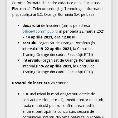
Comisie formată din cadre didactice de la Facultatea
Electronică, Telecomunicaţii şi Tehnologia Informaţiei
şi specialişti ai S.C. Orange Romania S.A. pe baza:
dosarului
de înscriere (trimis pe adresa
office@comm.pub.ro
în perioada 22 martie 2021
–
14 aprilie 2021, ora 12.00 !!!
)
testului
organizat de Orange România (în
intervalul
19-22 aprilie 2021
, la Centrul de
Traning Orange din cadrul Facultăţii ETTI)
interviului
organizat de Orange România (în
intervalul
19-22 aprilie 2021
, la Centrul de
Traning Orange din cadrul Facultăţii ETTI)
Dosarul de înscriere
va conţine:
C.V.
incluzând în mod obligatoriu datele de
contact (telefon, e-mail), mediile anilor de studii,
foaia matricolă pentru confirmarea mediilor
anuale, participări la concursuri, sesiuni de
comunicări, premii, diplome obţinute în şcoală şi