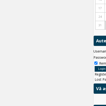
17
24
31
Aute
Userna
Passwo
Rem
Registe
Lost P
Vă a