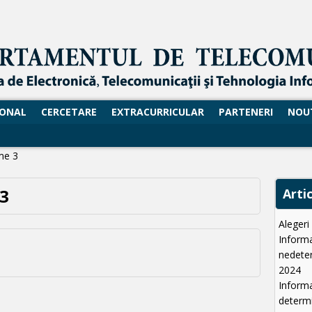
SONAL
CERCETARE
EXTRACURRICULAR
PARTENERI
NOU
me 3
 3
Arti
Aleger
Informa
nedeter
2024
Informa
determi