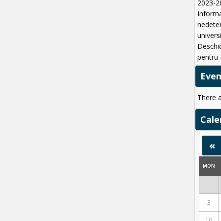
2023-2
Informa
nedeter
univers
Deschi
pentru 
Eve
There 
Cale
«
MON
3
10