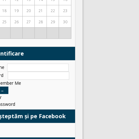
18
19
20
21
22
23
25
26
27
28
29
30
ntificare
me
rd
ember Me
r
assword
șteptăm și pe Facebook