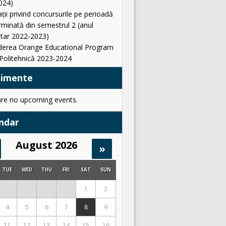
024)
ții privind concursurile pe perioadă
minată din semestrul 2 (anul
itar 2022-2023)
derea Orange Educational Program
Politehnică 2023-2024
nimente
are no upcoming events.
ndar
August 2026
»
TUE
WED
THU
FRI
SAT
SUN
1
2
4
5
6
7
8
9
11
12
13
14
15
16