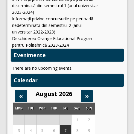
determinată din semestrul 1 (anul universitar
2023-2024)
Informații privind concursurile pe perioadă
nedeterminată din semestrul 2 (anul
universitar 2022-2023)
Deschiderea Orange Educational Program
pentru Politehnică 2023-2024
Evenimente
There are no upcoming events.
Calendar
August 2026
«
»
MON
TUE
WED
THU
FRI
SAT
SUN
1
2
3
4
5
6
7
8
9