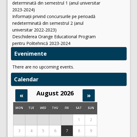
determinată din semestrul 1 (anul universitar
2023-2024)
Informații privind concursurile pe perioadă
nedeterminată din semestrul 2 (anul
universitar 2022-2023)
Deschiderea Orange Educational Program
pentru Politehnică 2023-2024
Evenimente
There are no upcoming events.
Calendar
August 2026
«
»
MON
TUE
WED
THU
FRI
SAT
SUN
1
2
3
4
5
6
7
8
9