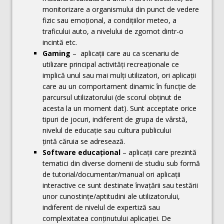
monitorizare a organismului din punct de vedere
fizic sau emoțional, a condițiilor meteo, a
traficului auto, a nivelului de zgomot dintr-o
incintă etc.
Gaming
– aplicații care au ca scenariu de
utilizare principal activități recreaționale ce
implică unul sau mai mulți utilizatori, ori aplicații
care au un comportament dinamic în funcție de
parcursul utilizatorului (de scorul obținut de
acesta la un moment dat). Sunt acceptate orice
tipuri de jocuri, indiferent de grupa de vârstă,
nivelul de educație sau cultura publicului
țintă căruia se adresează.
Software educațional
– aplicații care prezintă
tematici din diverse domenii de studiu sub formă
de tutorial/documentar/manual ori aplicații
interactive ce sunt destinate învațării sau testării
unor cunostințe/aptitudini ale utilizatorului,
indiferent de nivelul de expertiză sau
complexitatea conținutului aplicației. De