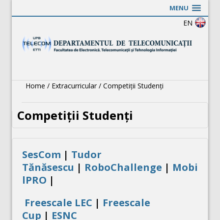
MENU
EN
Home
/
Extracurricular
/
Competiții Studenți
Competiții Studenți
SesCom
|
Tudor
Tănăsescu
|
RoboChallenge
|
Mobi
lPRO
|
Freescale LEC
|
Freescale
Cup
|
ESNC