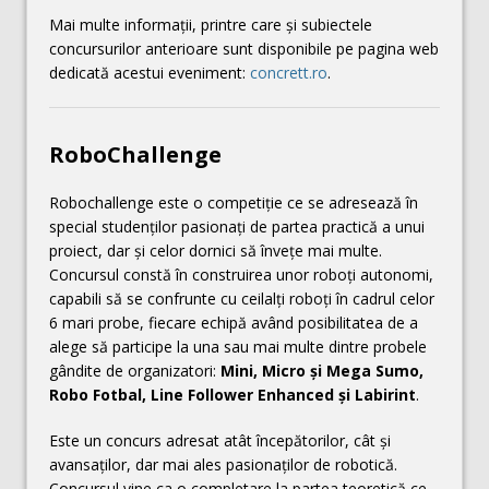
Mai multe informaţii, printre care şi subiectele
concursurilor anterioare sunt disponibile pe pagina web
dedicată acestui eveniment:
concrett.ro
.
RoboChallenge
Robochallenge este o competiţie ce se adresează în
special studenţilor pasionaţi de partea practică a unui
proiect, dar şi celor dornici să înveţe mai multe.
Concursul constă în construirea unor roboţi autonomi,
capabili să se confrunte cu ceilalţi roboţi în cadrul celor
6 mari probe, fiecare echipă având posibilitatea de a
alege să participe la una sau mai multe dintre probele
gândite de organizatori:
Mini, Micro și Mega Sumo,
Robo Fotbal, Line Follower Enhanced și Labirint
.
Este un concurs adresat atât începătorilor, cât şi
avansaţilor, dar mai ales pasionaţilor de robotică.
Concursul vine ca o completare la partea teoretică ce