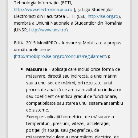
Tehnologia Informației (ETTI,
http://www.electronica.pub.ro
), și Liga Studenților
Electroniști din Facultatea ETTI (LSE,
http://lse.org.ro
),
membră a Uniunii Naționale a Studenților din România
(UNSR,
http://www.unsr.ro
).
Editia 2015 MobilPRO – Inovare și Mobilitate a propus
următoarele teme
(
http://mobilpro.lse.org.ro/concurs/regulament/
):
Măsurare
– aplicații care includ orice formă de
măsurare, directă sau indirectă, a unei mărimi
sau a unui set de mărimi, ori rezultatul unui
proces de analiză ce are ca rezultat un indicator
sau coeficient ce indică gradul de funcționare,
compatibilitate sau starea unui sistem/ansamblu
de sisteme.
Exemple: aplicații biometrice, de măsurare a
temperaturii, presiunii, vitezei, accelerației,
poziției (în spațiu sau geografice), de
măsurare/calculare a unor mărimi electrice, de