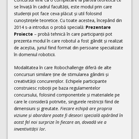
se învaţă în cadrul facultăţii, este modul prin care
studenţii pot face ceva plăcut şi util folosind
cunoştinţele teoretice. Cu toate acestea, începând din
2014 s-a introdus o probă specială:
Prezentare
Proiecte
– probă tehnică în care participanții pot
prezenta modul în care robotul a fost gândit și realizat
de aceștia, juriul fiind format din persoane specializate
în domeniul roboticii.
Modalitatea în care Robochallenge diferă de alte
concursuri similare ține de stimularea gândirii și
creativității concurenților. Echipele participante
construiesc roboții pe baza regulamentelor
concursului, folosind componentele și materialele pe
care le consideră potrivite, singurele restricții fiind de
dimensiuni și greutate.
Fiecare echipă are propria
viziune și abordare poate fi deseori specială apărând în
acest fel noi surprize în fiecare an, dovadă vie a
inventivității lor.