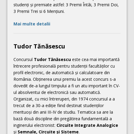
studenți și premiate astfel: 3 Premii Întâi, 3 Premii Doi,
3 Premii Trei si 6 Mențiuni.
Mai multe detalii
Tudor Tănăsescu
Concursul
Tudor Tănăsescu
este cea mai importantă
întrecere profesională pentru studenţii facultăţilor cu
profil electronic, de automatică şi calculatoare din
România. Obţinerea unui premiu la acest concurs s-a
dovedit de-a lungul timpului a fi un atu important în CV-
ul absolventui de electronică sau automatică.
Organizat, cu mici întreruperi, din 1974 concursul a a
trecut de a 30-a ediţie fiind destinat studenţilor
merituoşi din anii III-IV de studiu. Tematica sa are la
bază două discipline din pregătirea fundamentală a
inginerului electronist:
Circuite Integrate Analogice
şi
Semnale, Circuite şi Sisteme
.