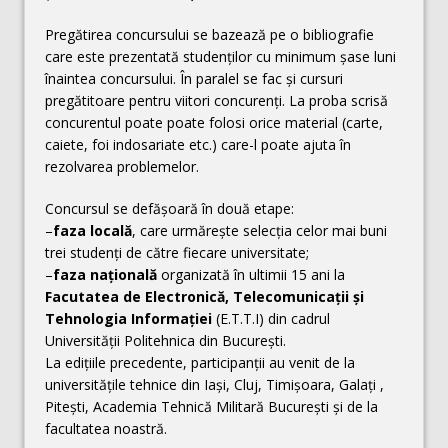
Pregătirea concursului se bazează pe o bibliografie
care este prezentată studenţilor cu minimum şase luni
înaintea concursului. În paralel se fac şi cursuri
pregătitoare pentru viitori concurenţi. La proba scrisă
concurentul poate poate folosi orice material (carte,
caiete, foi indosariate etc.) care-l poate ajuta în
rezolvarea problemelor.
Concursul se defășoară în două etape:
–
faza locală
, care urmăreşte selecţia celor mai buni
trei studenţi de către fiecare universitate;
–
faza naţională
organizată în ultimii 15 ani la
Facutatea de Electronică, Telecomunicaţii şi
Tehnologia Informaţiei
(E.T.T.I) din cadrul
Universităţii Politehnica din Bucureşti.
La ediţiile precedente, participanţii au venit de la
universităţile tehnice din Iaşi, Cluj, Timişoara, Galaţi ,
Piteşti, Academia Tehnică Militară Bucureşti şi de la
facultatea noastră.